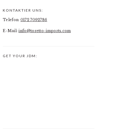
KONTAKTIER UNS:
PRIMARY
Telefon:
0172 7092786
SIDEBAR
E-Mail:
info@toretto-imports.com
GET YOUR JDM: