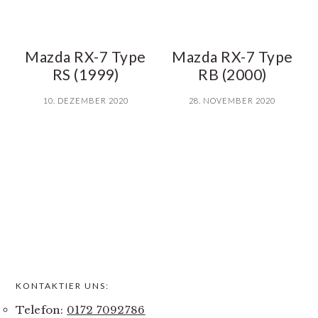
Mazda RX-7 Type
Mazda RX-7 Type
RS (1999)
RB (2000)
10. DEZEMBER 2020
28. NOVEMBER 2020
KONTAKTIER UNS:
PRIMARY
Telefon:
0172 7092786