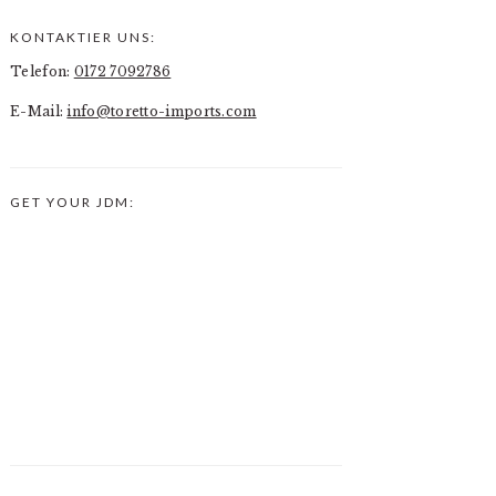
KONTAKTIER UNS:
PRIMARY
Telefon:
0172 7092786
SIDEBAR
E-Mail:
info@toretto-imports.com
GET YOUR JDM: