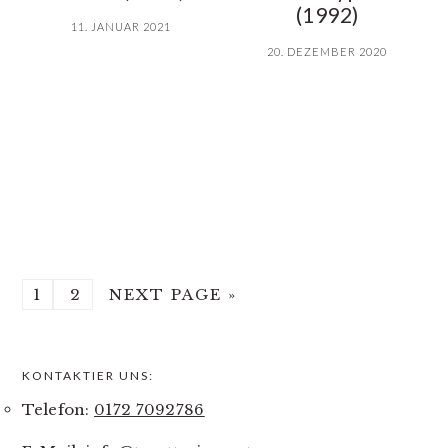
(1992)
11. JANUAR 2021
20. DEZEMBER 2020
GO
1
GO
2
GO
NEXT PAGE »
TO
TO
TO
PAGE
PAGE
KONTAKTIER UNS:
PRIMARY
Telefon:
0172 7092786
SIDEBAR